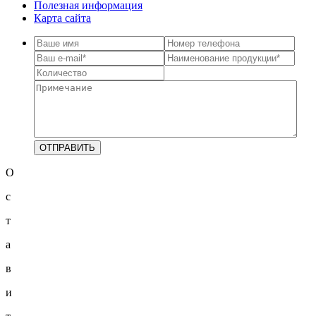
Полезная информация
Карта сайта
О
с
т
а
в
и