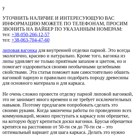
у
УТОЧНИТЬ НАЛИЧИЕ И ИНТЕРЕСУЮЩУЮ ВАС
ИНФОРМАЦИЮ МОЖЕТЕ ПО ТЕЛЕФОНАМ, ПРОСИМ
ЗВОНИТЬ НА ВАЙБЕР ПО УКАЗАННЫМ НОМЕРАМ:
тел:
+38-050-266-12-57
тел:
+38-063-704-47-60
липовая вагонка
для внутренней отделки парной. Это всегда
экологично, красиво и натурально. Кроме того, вагонка из
липы удивляет не только приятным запахом и цветом, но и
помогает оздоровиться своими необычными целебными
свойствами. Эта статья поможет вам самостоятельно обшить
вагонкой парную и правильно подобрать породу древесины
для основного материала и для каркаса.
Не очень сложно провести отделку парной липовой вагонкой,
это не занимает много времени и не требует исключительных
навыков. Поэтому предлагаем попробовать сделать это
своими руками. Когда закончены работы по проведению всех
коммуникаций, можно приступать к каркасу или обрешетке,
на которую будут крепиться доски вагонки. Брусья обрешетки
крепятся на расстоянии от 50-ти см до 70-ти см – это
оптимальный вариант для шага каркаса. Делать это нужно