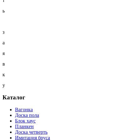
т
ь
з
а
я
в
к
у
Каталог
Вагонка
Доска пола
Блок хаус
Планкен
Доска четверть
Имитация бруса