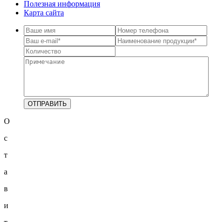
Полезная информация
Карта сайта
О
с
т
а
в
и