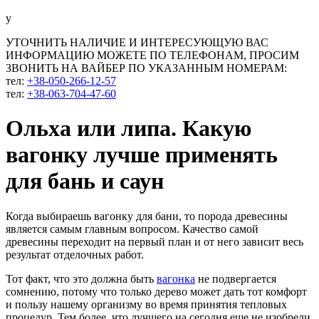
у
УТОЧНИТЬ НАЛИЧИЕ И ИНТЕРЕСУЮЩУЮ ВАС
ИНФОРМАЦИЮ МОЖЕТЕ ПО ТЕЛЕФОНАМ, ПРОСИМ
ЗВОНИТЬ НА ВАЙБЕР ПО УКАЗАННЫМ НОМЕРАМ:
тел:
+38-050-266-12-57
тел:
+38-063-704-47-60
Ольха или липа. Какую
вагонку лучше применять
для бань и саун
Когда выбираешь вагонку для бани, то порода древесины
является самым главным вопросом. Качество самой
древесины переходит на первый план и от него зависит весь
результат отделочных работ.
Тот факт, что это должна быть
вагонка
не подвергается
сомнению, потому что только дерево может дать тот комфорт
и пользу нашему организму во время принятия тепловых
процедур. Тем более, что лучшего на сегодня еще не изобрели,