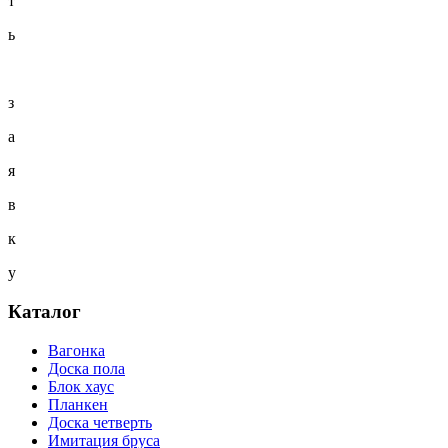
т
ь
з
а
я
в
к
у
Каталог
Вагонка
Доска пола
Блок хаус
Планкен
Доска четверть
Имитация бруса