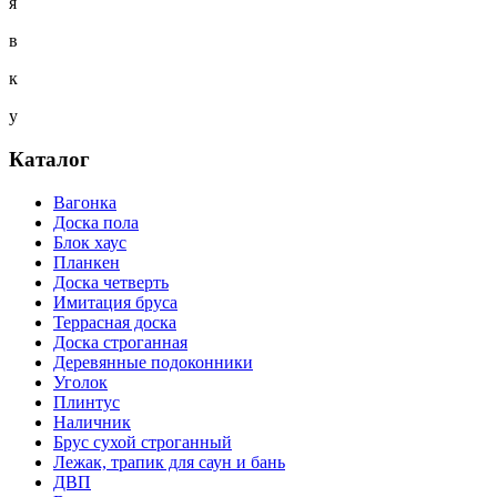
я
в
к
у
Каталог
Вагонка
Доска пола
Блок хаус
Планкен
Доска четверть
Имитация бруса
Террасная доска
Доска строганная
Деревянные подоконники
Уголок
Плинтус
Наличник
Брус сухой строганный
Лежак, трапик для саун и бань
ДВП