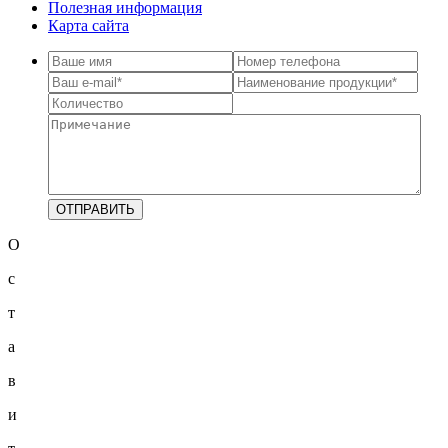
Полезная информация
Карта сайта
О
с
т
а
в
и