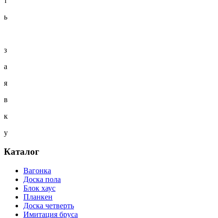
т
ь
з
а
я
в
к
у
Каталог
Вагонка
Доска пола
Блок хаус
Планкен
Доска четверть
Имитация бруса