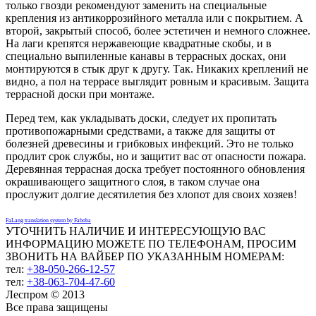
только гвозди рекомендуют заменить на специальные
крепления из антикоррозийного металла или с покрытием. А
второй, закрытый способ, более эстетичен и немного сложнее.
На лаги крепятся нержавеющие квадратные скобы, и в
специально выпиленные канавы в террасных досках, они
монтируются в стык друг к другу. Так. Никаких креплений не
видно, а пол на террасе выглядит ровным и красивым. Защита
террасной доски при монтаже.
Перед тем, как укладывать доски, следует их пропитать
противопожарными средствами, а также для защиты от
болезней древесины и грибковых инфекций. Это не только
продлит срок службы, но и защитит вас от опасности пожара.
Деревянная террасная доска требует постоянного обновления
окрашивающего защитного слоя, в таком случае она
прослужит долгие десятилетия без хлопот для своих хозяев!
FaLang translation system by Faboba
УТОЧНИТЬ НАЛИЧИЕ И ИНТЕРЕСУЮЩУЮ ВАС
ИНФОРМАЦИЮ МОЖЕТЕ ПО ТЕЛЕФОНАМ, ПРОСИМ
ЗВОНИТЬ НА ВАЙБЕР ПО УКАЗАННЫМ НОМЕРАМ:
тел:
+38-050-266-12-57
тел:
+38-063-704-47-60
Леспром © 2013
Все права защищены