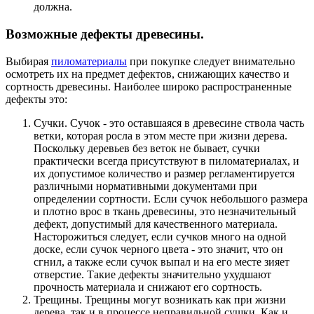
должна.
Возможные дефекты древесины.
Выбирая
пиломатериалы
при покупке следует внимательно
осмотреть их на предмет дефектов, снижающих качество и
сортность древесины. Наиболее широко распространенные
дефекты это:
Сучки. Сучок - это оставшаяся в древесине ствола часть
ветки, которая росла в этом месте при жизни дерева.
Поскольку деревьев без веток не бывает, сучки
практически всегда присутствуют в пиломатериалах, и
их допустимое количество и размер регламентируется
различными нормативными документами при
определении сортности. Если сучок небольшого размера
и плотно врос в ткань древесины, это незначительный
дефект, допустимый для качественного материала.
Насторожиться следует, если сучков много на одной
доске, если сучок черного цвета - это значит, что он
сгнил, а также если сучок выпал и на его месте зияет
отверстие. Такие дефекты значительно ухудшают
прочность материала и снижают его сортность.
Трещины. Трещины могут возникать как при жизни
дерева, так и в процессе неправильной сушки. Как и