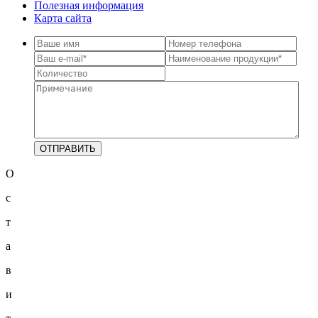
Полезная информация
Карта сайта
О
с
т
а
в
и