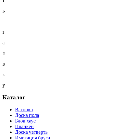
т
ь
з
а
я
в
к
у
Каталог
Вагонка
Доска пола
Блок хаус
Планкен
Доска четверть
Имитация бруса