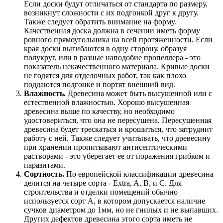
Если доски будут отличаться от стандарта по размеру,
возникнут сложности с их подгонкой друг к другу.
Также следует обратить внимание на форму.
Качественная доска должна в сечении иметь форму
ровного прямоугольника на всей протяженности. Если
края доски выгибаются в одну сторону, образуя
полукруг, или в разные наподобие пропеллера - это
показатель некачественного материала. Кривые доски
не годятся для отделочных работ, так как плохо
поддаются подгонке и портят внешний вид.
Влажность.
Древесина может быть высушенной или с
естественной влажностью. Хорошо высушенная
древесина выше по качеству, но необходимо
удостовериться, что она не пересушена. Пересушенная
древесина будет трескаться и крошиться, что затруднит
работу с ней. Также следует учитывать, что древесину
при хранении пропитывают антисептическими
растворами - это уберегает ее от поражения грибком и
паразитами.
Сортность.
По европейской классификации древесина
делится на четыре сорта - Extra, A, B, и C. Для
строительства и отделки помещений обычно
используется сорт А, в котором допускается наличие
сучков диаметром до 1мм, но не гнилых и не выпавших.
Других дефектов древесина этого сорта иметь не