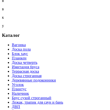
я
в
к
у
Каталог
Вагонка
Доска пола
Блок хаус
Планкен
Доска четверть
Имитация бруса
Террасная доска
Доска строганная
Деревянные подоконники
Уголок
Плинтус
Наличник
Брус сухой строганный
Лежак, трапик для саун и бань
ДВП