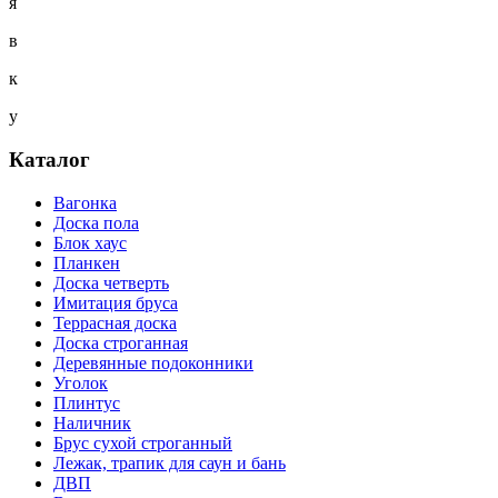
я
в
к
у
Каталог
Вагонка
Доска пола
Блок хаус
Планкен
Доска четверть
Имитация бруса
Террасная доска
Доска строганная
Деревянные подоконники
Уголок
Плинтус
Наличник
Брус сухой строганный
Лежак, трапик для саун и бань
ДВП