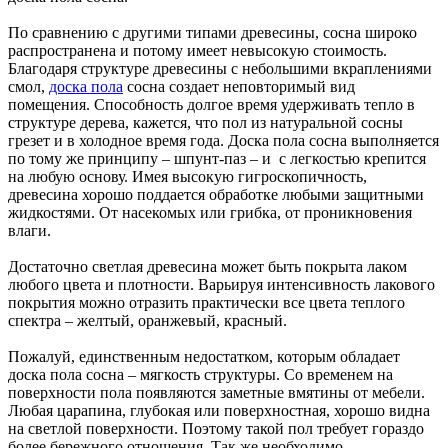
По сравнению с другими типами древесины, сосна широко
распространена и потому имеет невысокую стоимость.
Благодаря структуре древесины с небольшими вкраплениями
смол,
доска пола
сосна создает неповторимый вид
помещения. Способность долгое время удерживать тепло в
структуре дерева, кажется, что пол из натуральной сосны
грезет и в холодное время года. Доска пола сосна выполняется
по тому же принципу – шпунт-паз – и с легкостью крепится
на любую основу. Имея высокую гигроскопичность,
древесина хорошо поддается обработке любыми защитными
жидкостями. От насекомых или грибка, от проникновения
влаги.
Достаточно светлая древесина может быть покрыта лаком
любого цвета и плотности. Варьируя интенсивность лакового
покрытия можно отразить практически все цвета теплого
спектра – желтый, оранжевый, красный.
Пожалуй, единственным недостатком, которым обладает
доска пола сосна – мягкость структуры. Со временем на
поверхности пола появляются заметные вмятины от мебели.
Любая царапина, глубокая или поверхностная, хорошо видна
на светлой поверхности. Поэтому такой пол требует гораздо
более бережного отношения. Так же необходимо