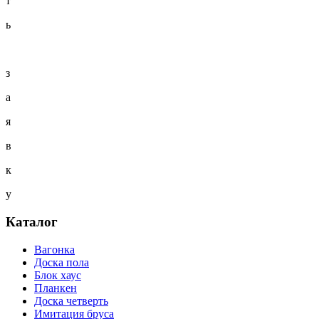
т
ь
з
а
я
в
к
у
Каталог
Вагонка
Доска пола
Блок хаус
Планкен
Доска четверть
Имитация бруса