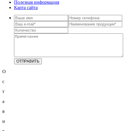
Полезная информация
Карта сайта
О
с
т
а
в
и