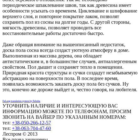
периодическое шпаклевание швов, так как древесина имеет
особенности усыхать со временем. Циклевание и шлифование
верхнего слоя, и повторное покрытие лаком, позволят
сохранить пол из сосны на долгие годы. С другой стороны,
мягкость древесины, позволяет проводить все
восстановительные работы достаточно быстро.
Даже обращая внимание на вышеописанный недостаток,
доска пола сосна всегда создаст уютную атмосферу в доме.
Выполненная из массива дерева, она обладает
антистатическим и, в большинстве случаев, антиаллергенным
свойством. Пол дышит и сохраняет тепло в помещении.
Природная красота структуры и сучки создадут незабываемую
абстракцию на поверхности пола. В последнее время,
появилась возможность заказать доску пола без сучков. Ну
это, конечно же дороже выйдет и, честно говоря, на любителя.
FaLang translation system by Faboba
УТОЧНИТЬ НАЛИЧИЕ И ИНТЕРЕСУЮЩУЮ ВАС
ИНФОРМАЦИЮ МОЖЕТЕ ПО ТЕЛЕФОНАМ, ПРОСИМ
ЗВОНИТЬ НА ВАЙБЕР ПО УКАЗАННЫМ НОМЕРАМ:
тел:
+38-050-266-12-57
тел:
+38-063-704-47-60
Леспром © 2013
Все права защищены