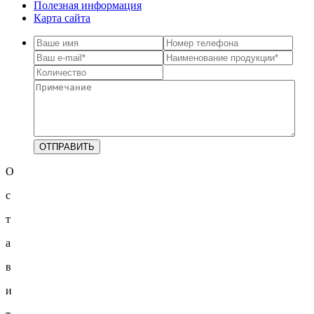
Полезная информация
Карта сайта
О
с
т
а
в
и