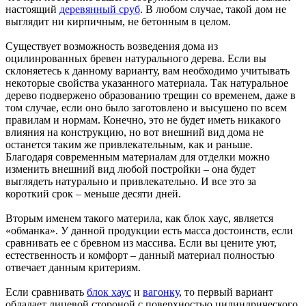
настоящий
деревянный сруб
. В любом случае, такой дом не
выглядит ни кирпичным, не бетонным в целом.
Существует возможность возведения дома из
оцилинрованных бревен натурального дерева. Если вы
склоняетесь к данному варианту, вам необходимо учитывать
некоторые свойства указанного материала. Так натуральное
дерево подвержено образованию трещин со временем, даже в
том случае, если оно было заготовлено и высушено по всем
правилам и нормам. Конечно, это не будет иметь никакого
влияния на конструкцию, но вот внешний вид дома не
останется таким же привлекательным, как и раньше.
Благодаря современным материалам для отделки можно
изменить внешний вид любой постройки – она будет
выглядеть натурально и привлекательно. И все это за
короткий срок – меньше десяти дней.
Вторым именем такого материла, как блок хаус, является
«обманка». У данной продукции есть масса достоинств, если
сравнивать ее с бревном из массива. Если вы цените уют,
естественность и комфорт – данный материал полностью
отвечает данным критериям.
Если сравнивать
блок хаус
и
вагонку
, то первый вариант
обладает лицевой стороной с поверхностью цилиндрического