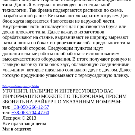
типа. Данный материал производят по специальной
технологии. Так бревна подвергаются распилки по схеме,
разработанной ранее. Ее называют «квадратом в круге». Для
блок хауса нарезаются 4 заготовки из наружной части.
Внутренняя часть используется для производства бруса или
доски плоского типа. Далее каждую из заготовок
обрабатывают на станке, выравнивают ее ширину, вырезают
пазы и шипы на боках и прорезают желоба продольного типа
на обратной стороне. Следующим пунктом идут
дополнительные работы по обработке с использованием
высокочастотного оборудования. В итоге получают ровную и
гладкую вагонку типа блок хаус, обладающую соединениями
«паз-шип», которые идеально совпадают друг с другом. Далее
готовую продукцию упаковывают с термоусадочную пленку.
FaLang translation system by Faboba
УТОЧНИТЬ НАЛИЧИЕ И ИНТЕРЕСУЮЩУЮ ВАС
ИНФОРМАЦИЮ МОЖЕТЕ ПО ТЕЛЕФОНАМ, ПРОСИМ
ЗВОНИТЬ НА ВАЙБЕР ПО УКАЗАННЫМ НОМЕРАМ:
тел:
+38-050-266-12-57
тел:
+38-063-704-47-60
Леспром © 2013
Все права защищены
Мы в соцсетях