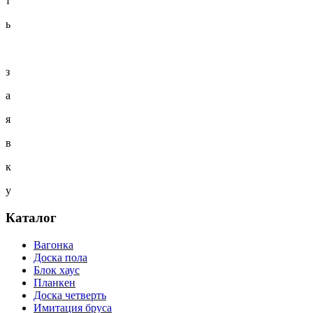
т
ь
з
а
я
в
к
у
Каталог
Вагонка
Доска пола
Блок хаус
Планкен
Доска четверть
Имитация бруса