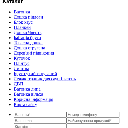
Каталог
Вагонка
Дошка підлоги
Блок хаус
Планкен
Дошка Чверть
Iмітація бруса
Терасна дошка
Дошка стругана
Дерев'яні підвіконня
Куточок
Плінтус
Лиштва
Брус сухий струганий
Лежак, трапик для саун і лазень
ДВП
Вагонка липа
Вагонка вільха
Корисна інформація
Карта сайту