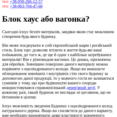
тел:
+38-050-266-12-57
тел:
+38-063-704-47-60
Блок хаус або вагонка?
Сьогодні існує безліч матеріалів, завдяки яким стає можливим
створення будь-якого будинку.
Він може поєднувати в собі європейський шарм і російський
стиль. Блок хаус дозволяє втілити в життя будь-які ваші
побажання, до того ж, це ще й один з найбільш затребуваних
матеріалів! Він є різновидом вагонки. Це дошка, призначена
для обробки. Зовнішню поверхню даного матеріалу можна
порівняти з оциліндрованого колоди. Якщо ви виконаєте
облицювання зовнішніх і внутрішніх стін свого будинку за
допомогою даної продукції, то у кожного гостя не залишиться
сумнівів у тому, що при будівництві вашого споруди
використовувався справжнісінький
дерев'яний зруб
. У
кожному разі, такий будинок не виглядає ні цегляним, що не
бетонним в цілому.
Існує можливість зведення Будинки з оциліндрованого колод
натурального дерева. Якщо ви схиляєтеся до даного варіанту,
вам необхідно враховувати деякі властивості зазначеного