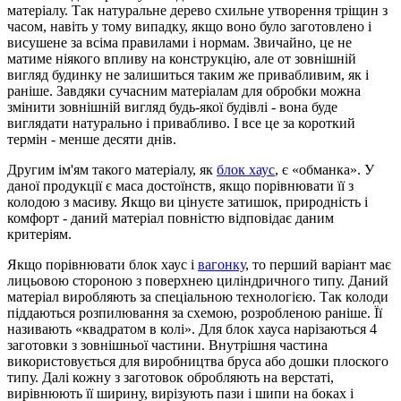
матеріалу. Так натуральне дерево схильне утворення тріщин з
часом, навіть у тому випадку, якщо воно було заготовлено і
висушене за всіма правилами і нормам. Звичайно, це не
матиме ніякого впливу на конструкцію, але от зовнішній
вигляд будинку не залишиться таким же привабливим, як і
раніше. Завдяки сучасним матеріалам для обробки можна
змінити зовнішній вигляд будь-якої будівлі - вона буде
виглядати натурально і привабливо. І все це за короткий
термін - менше десяти днів.
Другим ім'ям такого матеріалу, як
блок хаус
, є «обманка». У
даної продукції є маса достоїнств, якщо порівнювати її з
колодою з масиву. Якщо ви цінуєте затишок, природність і
комфорт - даний матеріал повністю відповідає даним
критеріям.
Якщо порівнювати блок хаус і
вагонку
, то перший варіант має
лицьовою стороною з поверхнею циліндричного типу. Даний
матеріал виробляють за спеціальною технологією. Так колоди
піддаються розпилювання за схемою, розробленою раніше. Її
називають «квадратом в колі». Для блок хауса нарізаються 4
заготовки з зовнішньої частини. Внутрішня частина
використовується для виробництва бруса або дошки плоского
типу. Далі кожну з заготовок обробляють на верстаті,
вирівнюють її ширину, вирізують пази і шипи на боках і