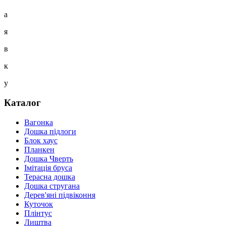
а
я
в
к
у
Каталог
Вагонка
Дошка підлоги
Блок хаус
Планкен
Дошка Чверть
Iмітація бруса
Терасна дошка
Дошка стругана
Дерев'яні підвіконня
Куточок
Плінтус
Лиштва