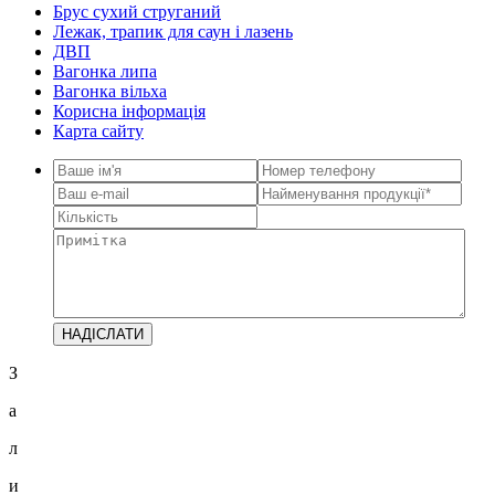
Брус сухий струганий
Лежак, трапик для саун і лазень
ДВП
Вагонка липа
Вагонка вільха
Корисна інформація
Карта сайту
З
а
л
и