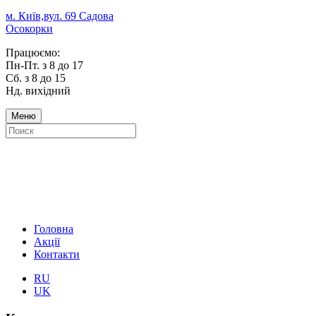
м. Київ,вул. 69 Садова
Осокорки
Працюємо:
Пн-Пт. з 8 до 17
Сб. з 8 до 15
Нд. вихідний
Меню
Головна
Акції
Контакти
RU
UK