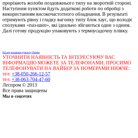
прорізають жолоби поздовжнього типу на зворотній стороні.
Наступним пунктом йдуть додаткові роботи по обробці з
використанням високочастотного обладнання. В результаті
отримують рівну і гладку вагонку типу блок хаус, що володіє
сполуками «паз-шип», які ідеально збігаються один з одним.
Далі готову продукцію упаковують з термоусадочну плівку.
FaLang translation system by Faboba
УТОЧНИТИ НАЯВНІСТЬ ТА ІНТЕРЕСУЮЧУ ВАС
ІНФОРМАЦІЮ МОЖЕТЕ ЗА ТЕЛЕФОНАМИ, ПРОСИМО
ТЕЛЕФОНУВАТИ НА ВАЙБЕР ЗА НОМЕРАМИ НИЖЧЕ:
тел:
+38-050-266-12-57
тел:
+38-063-704-47-60
Леспром © 2013
Все права защищены
Мы в соцсетях