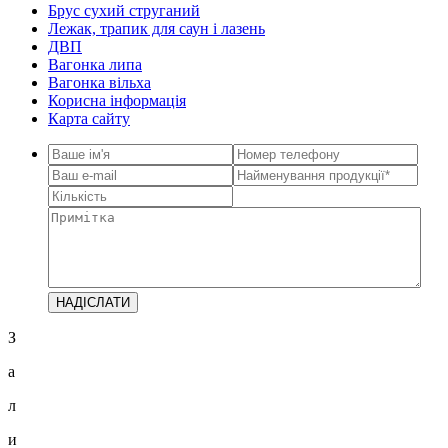
Брус сухий струганий
Лежак, трапик для саун і лазень
ДВП
Вагонка липа
Вагонка вільха
Корисна інформація
Карта сайту
З
а
л
и