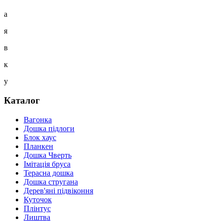
а
я
в
к
у
Каталог
Вагонка
Дошка підлоги
Блок хаус
Планкен
Дошка Чверть
Iмітація бруса
Терасна дошка
Дошка стругана
Дерев'яні підвіконня
Куточок
Плінтус
Лиштва