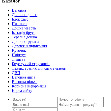
Каталог
Вагонка
Дошка підлоги
Блок хаус
Планкен
Дошка Чверть
Iмітація бруса
Терасна дошка
Дошка стругана
Дерев'яні підвіконня
Куточок
Плінтус
Лиштва
Брус сухий струганий
Лежак, трапик для саун і лазень
ДВП
Вагонка липа
Вагонка вільха
Корисна інформація
Карта сайту