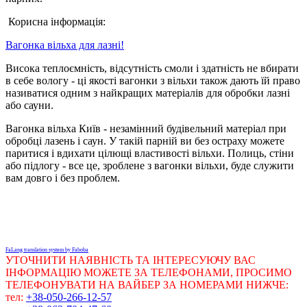
Корисна інформація:
Вагонка вільха для лазні!
Висока теплоємність, відсутність смоли і здатність не вбирати
в себе вологу - ці якості вагонки з вільхи також дають їй право
називатися одним з найкращих матеріалів для обробки лазні
або сауни.
Вагонка вільха Київ - незамінний будівельний матеріал при
обробці лазень і саун. У такій парній ви без остраху можете
паритися і вдихати цілющі властивості вільхи. Полиць, стіни
або підлогу - все це, зроблене з вагонки вільхи, буде служити
вам довго і без проблем.
FaLang translation system by Faboba
УТОЧНИТИ НАЯВНІСТЬ ТА ІНТЕРЕСУЮЧУ ВАС
ІНФОРМАЦІЮ МОЖЕТЕ ЗА ТЕЛЕФОНАМИ, ПРОСИМО
ТЕЛЕФОНУВАТИ НА ВАЙБЕР ЗА НОМЕРАМИ НИЖЧЕ:
тел:
+38-050-266-12-57