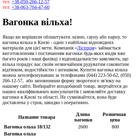
тел:
+38-050-266-12-57
тел:
+38-063-704-47-60
Вагонка вільха!
Якщо ви вирішили облаштувати лазню, сауну або парну, то
вагонка вільха в Києві - один з найбільш відповідних
матеріалів для цієї мети. Компанія «
Ліспром
» займається
виготовленням і постачанням вагонки будь-яких видів вже
багато років і наші фахівці з відповідальністю заявляють, що
вільха порадує вас своїм незвичайним рудуватим соковитим
відтінком, водостійкістю і затишком. Купити вагонка вільха
можна зателефонувавши за телефонами (044) 223-50-62, (050)
266-12-57, або заповнивши форму зворотного зв'язку на
нашому сайті. Вибирайте вподобаний товар, звертайтеся до
наших кваліфікованих консультантів і замовляйте доставку
вагонки в Києві та області. Не сумнівайтеся, вона буде
доставлена ​​у строк, швидко і оперативно.
Длина
Розничная
Название товара
вагонки
цена
Вагонка ольха 18/132
2600
800
Вагонка ольха