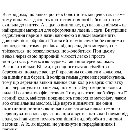
Всім відомо, що вільха росте в болотистих місцевостях і саме
тому вона має здатність протистояти волозі і абсолютно не
схильна до гниття. А з цього випливає, що вагонка вільха - це
найкращий матеріал для оформлення лазень і саун. Внутрішнє
оздоблення парної в лазні вагонкою з вільхи забезпечить
довговічність обробки і її довгий термін служби без видимих
пошкоджень, тому що вільха від перепадів температур не
тріскається, не розколюється, не жолобиться. При цьому
вільха через свою природній м'якості легко і просто
монтується, ріжеться як вздовж, так і впоперек волокон.
Вагонка з вільхи Вільха, що відноситься до сімейства
березових, порадує вас ще й красивим соковитим кольором,
на відміну від берези. Її колірна гамма дуже непередбачувана,
тому що деревина вільхи змінює свій колір на зрізі: спочатку
вона червонувато-оранжева, потім стає буро-коричневою, а
надалі і соковитою фіолетовою. Тому для того, щоб зберегти її
гарний колір, майстри покривають поверхню матеріалу лаком
або спеціальним маслом. Ще варто відзначити ще один
позитивний чинник, який дає саме вагонка вільха темного
червонуватого кольору - вона приховує всі патьоки і плями від
води, які так часто псують зовнішній вид обробки з липової
вагонки. А їх, як відомо, не уникнути в передбанниках і
парних.