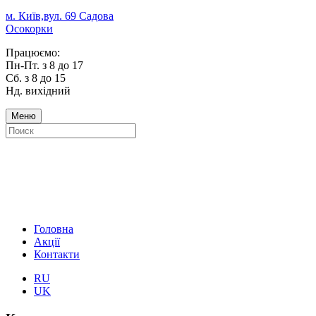
м. Київ,вул. 69 Садова
Осокорки
Працюємо:
Пн-Пт. з 8 до 17
Сб. з 8 до 15
Нд. вихідний
Меню
Головна
Акції
Контакти
RU
UK