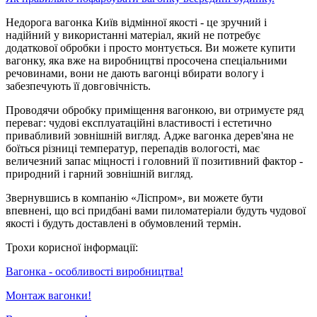
Недорога вагонка Київ відмінної якості - це зручний і
надійний у використанні матеріал, який не потребує
додаткової обробки і просто монтується. Ви можете купити
вагонку, яка вже на виробництві просочена спеціальними
речовинами, вони не дають вагонці вбирати вологу і
забезпечують її довговічність.
Проводячи обробку приміщення вагонкою, ви отримуєте ряд
переваг: чудові експлуатаційні властивості і естетично
привабливий зовнішній вигляд. Адже вагонка дерев'яна не
боїться різниці температур, перепадів вологості, має
величезний запас міцності і головний її позитивний фактор -
природний і гарний зовнішній вигляд.
Звернувшись в компанію «Ліспром», ви можете бути
впевнені, що всі придбані вами пиломатеріали будуть чудової
якості і будуть доставлені в обумовлений термін.
Трохи корисної інформації:
Вагонка - особливості виробництва!
Монтаж вагонки!