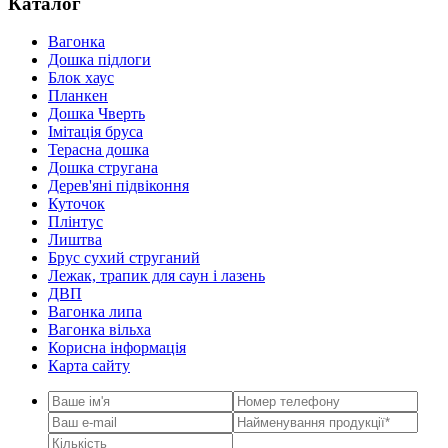
Каталог
Вагонка
Дошка підлоги
Блок хаус
Планкен
Дошка Чверть
Iмітація бруса
Терасна дошка
Дошка стругана
Дерев'яні підвіконня
Куточок
Плінтус
Лиштва
Брус сухий струганий
Лежак, трапик для саун і лазень
ДВП
Вагонка липа
Вагонка вільха
Корисна інформація
Карта сайту