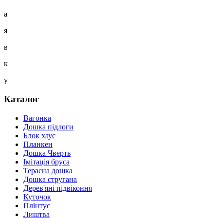
а
я
в
к
у
Каталог
Вагонка
Дошка підлоги
Блок хаус
Планкен
Дошка Чверть
Iмітація бруса
Терасна дошка
Дошка стругана
Дерев'яні підвіконня
Куточок
Плінтус
Лиштва