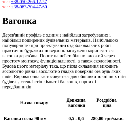
тел:
+38-050-266-12-57
тел:
+38-063-704-47-60
Вагонка
Дерев'яний профіль є одним з найбільш затребуваних і
найбільш поширених будівельних матеріалів. Найбільшою
популярністю при проектуванні оздоблювальних робіт
практично будь-яких поверхонь заслужено користується
вагонка дерев'яна. Попит на неї стабільно високий через
простоту монтажу, функціональності, а також екологічності.
Будова цього матеріалу така, що після складання виходить
абсолютно рівна і абсолютно гладка поверхня без будь-яких
швів. Євровагонка застосовується для обшивки зовнішніх стін
будівель, стель і стін кімнат і балконів, парних і
передбанників.
Довжина
Роздрібна
Назва товару
вагонки
ціна
Вагонка сосна 90 мм
0,5 - 0,6
280,00 грн/м.кв.