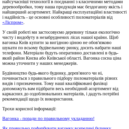
найсучасніші технології в поєднанні з класичними методами
деревообробки, тому наша продукція має бездоганну якість і
найширший асортимент. Найкращі експлуатаційні властивості
і надійність - це основні особливості пиломатеріалів від
«Ліспром»
.
У своїй роботі ми застосовуємо деревину тільки екологічно
чисту і видобуту в незабруднених лісах нашої країни. Щоб
вагонка Київ купити за вигідною ціною не обов'язково
шукати по всьому будівельному ринку, досить набрати наші
телефони. Матеріали будуть оперативно доставлені в будь-
який район Києва або Київської області. Вагонка сосна ціна
можна уточнити у наших менеджерів.
Будівництво будь-якого будинку, дерев'яного чи ні,
починається з правильного підбору пиломатеріалів різних
видів і призначення. Тому наші кваліфіковані фахівці
допоможуть вам підібрати весь необхідний асортимент від
каркасних до оздоблювальних матеріалів, і дадуть потрібні
рекомендації щодо їх використання.
Трохи корисної інформації:
Вагонка - поради по правильному укладанню!
Як правильно пофарбувати вагонку всередині будинку.