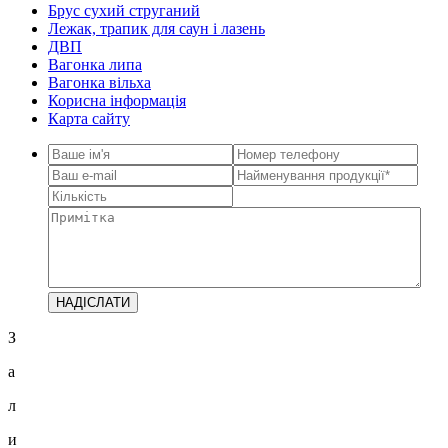
Брус сухий струганий
Лежак, трапик для саун і лазень
ДВП
Вагонка липа
Вагонка вільха
Корисна інформація
Карта сайту
З
а
л
и