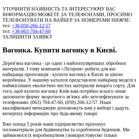
УТОЧНИТИ НАЯВНІСТЬ ТА ІНТЕРЕСУЮЧУ ВАС
ІНФОРМАЦІЮ МОЖЕТЕ ЗА ТЕЛЕФОНАМИ, ПРОСИМО
ТЕЛЕФОНУВАТИ НА ВАЙБЕР ЗА НОМЕРАМИ НИЖЧЕ:
тел:
+38-050-266-12-57
тел:
+38-063-704-47-60
ЗАЛИШИТИ ЗАЯВКУ
Вагонка. Купити вагонку в Києві.
Дерев'яна вагонка - це один з найпопулярніших обробних
матеріалів. І тому компанія «Ліспром» робить для вас
найкраща пропозиція - купити вагонку в Києві за ціною
виробника. У нашому каталозі представлені найкращі моделі з
найякісніших екологічно чистих матеріалів вищого сорту. Для
того, щоб купити вагонку Київ вам потрібно всього лише
заповнити форму зворотного зв'язку або зателефонувати за
телефонами: (063) 704-47-60, (050) 266-12-57. Наші
кваліфіковані менеджери допоможуть вам у виборі і дадуть
вичерпну інформацію про будь-якому товарі.
Вже понад 5 років наше підприємство пропонує
пиломатеріали для будівництва та оздоблення будинків. Ми
займаємося їх виробництвом і використовуємо тільки