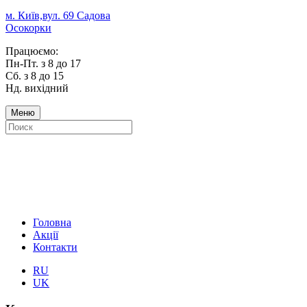
м. Київ,вул. 69 Садова
Осокорки
Працюємо:
Пн-Пт. з 8 до 17
Сб. з 8 до 15
Нд. вихідний
Меню
Головна
Акції
Контакти
RU
UK