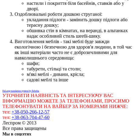
настили і покриття біля басейнів, ставків або у
дворі.
Оздоблювальні роботи дошкою струганої:
укладання підлоги - замінить дошку підлоги або
терасну дошку;
обшивка стін в кімнатах, на веранді, в альтанках
надає особливий стиль шеебі-шику.
Виготовлення меблів - такі меблі буде завжди
екологічною і безпечною для здоров'я людини, в той час
як інші матеріали часто не є доброзичливими для
навколишнього середовища:
шафи;
табурети, стільці та столи;
м'які меблі - дивани, крісла;
садові меблі та інше
FaLang translation system by Faboba
УТОЧНИТИ НАЯВНІСТЬ ТА ІНТЕРЕСУЮЧУ ВАС
ІНФОРМАЦІЮ МОЖЕТЕ ЗА ТЕЛЕФОНАМИ, ПРОСИМО
ТЕЛЕФОНУВАТИ НА ВАЙБЕР ЗА НОМЕРАМИ НИЖЧЕ:
тел:
+38-050-266-12-57
тел:
+38-063-704-47-60
Леспром © 2013
Все права защищены
Мы в соцсетях