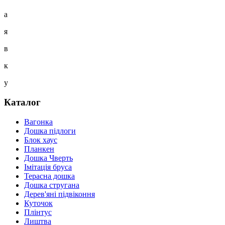
а
я
в
к
у
Каталог
Вагонка
Дошка підлоги
Блок хаус
Планкен
Дошка Чверть
Iмітація бруса
Терасна дошка
Дошка стругана
Дерев'яні підвіконня
Куточок
Плінтус
Лиштва