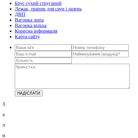
Брус сухий струганий
Лежак, трапик для саун і лазень
ДВП
Вагонка липа
Вагонка вільха
Корисна інформація
Карта сайту
З
а
л
и