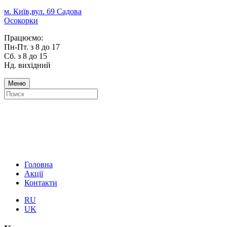
м. Київ,вул. 69 Садова
Осокорки
Працюємо:
Пн-Пт. з 8 до 17
Сб. з 8 до 15
Нд. вихідний
Меню
Головна
Акції
Контакти
RU
UK