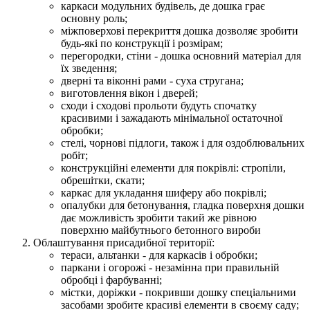
каркаси модульних будівель, де дошка грає
основну роль;
міжповерхові перекриття дошка дозволяє зробити
будь-які по конструкції і розмірам;
перегородки, стіни - дошка основний матеріал для
їх зведення;
дверні та віконні рами - суха стругана;
виготовлення вікон і дверей;
сходи і сходові прольоти будуть спочатку
красивими і зажадають мінімальної остаточної
обробки;
стелі, чорнові підлоги, також і для оздоблювальних
робіт;
конструкційні елементи для покрівлі: стропіли,
обрешітки, скати;
каркас для укладання шиферу або покрівлі;
опалубки для бетонування, гладка поверхня дошки
дає можливість зробити такий же рівною
поверхню майбутнього бетонного вироби
Облаштування присадибної території:
тераси, альтанки - для каркасів і обробки;
паркани і огорожі - незамінна при правильній
обробці і фарбуванні;
містки, доріжки - покривши дошку спеціальними
засобами зробите красиві елементи в своєму саду;