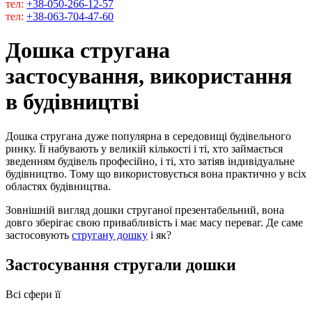
тел:
+38-050-266-12-57
тел:
+38-063-704-47-60
Дошка стругана
застосування, використання
в будівництві
Дошка стругана дуже популярна в середовищі будівельного
ринку. Її набувають у великій кількості і ті, хто займається
зведенням будівель професійно, і ті, хто затіяв індивідуальне
будівництво. Тому що використовується вона практично у всіх
областях будівництва.
Зовнішній вигляд дошки струганої презентабельний, вона
довго зберігає свою привабливість і має масу переваг. Де саме
застосовують
стругану дошку
і як?
Застосування стругали дошки
Всі сфери її