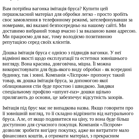
Вам потрібна вагонка імітація бруса? Купити цей
першокласний матеріал для обробки легко - просто зробіть
своє замовлення в телефонному режимі, зателефонувавши за
номерами, які вказані безпосередньо на нашому сайті. Ми
доставимо вибраний товар вчасно і за вказаною вами адресою.
Ми працюємо для вас, тому володіємо позитивною
репутацією серед своїх клієнтів.
Дошка імітація бруса є однією з підвидів вагонки. У неї
відмінні якості щодо експлуатації та естетики зовнішнього
вигляду. Вона красива, довговічна, міцна. Її можна
використовувати для будь-якого виду обробки - як всередині
будинку, так і зовні. Компанія «Ліспром» пропонує такий
товар, як дошка імітація бруса, за допомогою якої
облицювання стін буде простою і швидкою. Завдяки
спеціальному профілю «шпунт-паз» дошки щільно
прилягають до основи, це забезпечує відсутність зазорів.
Імітація під брус має не випадкова назва. Якщо говорити про
її зовнішній вигляд, то її складно відрізнити від натурального
бруса. Але, от якщо подивитися на ціну, то вона буде більш
доступною для сучасного покупця. Компанія «Ліспром»
дозволяє зробити вигідну покупку, адже ви витратите мало
фінансових коштів, а отримати матеріал, з прекрасним