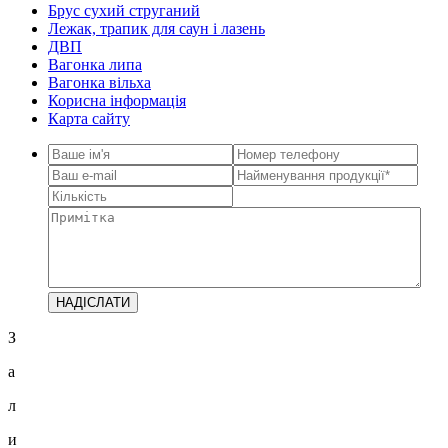
Брус сухий струганий
Лежак, трапик для саун і лазень
ДВП
Вагонка липа
Вагонка вільха
Корисна інформація
Карта сайту
З
а
л
и