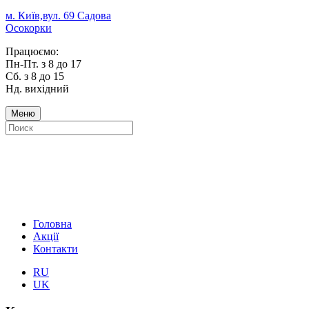
м. Київ,вул. 69 Садова
Осокорки
Працюємо:
Пн-Пт. з 8 до 17
Сб. з 8 до 15
Нд. вихідний
Меню
Головна
Акції
Контакти
RU
UK