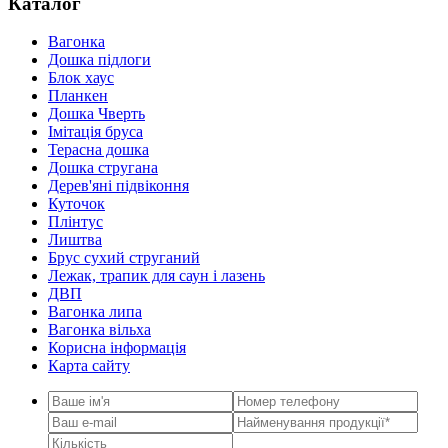
Каталог
Вагонка
Дошка підлоги
Блок хаус
Планкен
Дошка Чверть
Iмітація бруса
Терасна дошка
Дошка стругана
Дерев'яні підвіконня
Куточок
Плінтус
Лиштва
Брус сухий струганий
Лежак, трапик для саун і лазень
ДВП
Вагонка липа
Вагонка вільха
Корисна інформація
Карта сайту