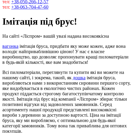
тел:
+38-050-266-12-57
тел:
+38-063-704-47-60
Імітація під брус!
На сайті «Ліспром» вашій увазі надана високоякісна
вагонка
імітація бруса, придбати яку може кожен, адже вона
володіє найпривабливішою ціною! У нас є власне
виробництво, що дозволяє пропонувати кращі пиломатеріали
в будь-якій кількості, яке вам знадобиться!
Всі пиломатеріали, переглянути та купити які ви можете на
нашому сайті, і зокрема, такий, як
дошка
імітація бруса,
виробляються нами з використанням сировини першого сорту,
яке видобувається в екологічно чистих районах. Кожен
продукт піддається строгому багатоступінчатому контролю
якості. Імітація під брус від компанії «Ліспром» збирає тільки
позитивні відгуки від задоволених замовників. Серед
асортименту нашої продукції представлені високоякісні
вироби з деревини за доступною вартості. Ціна на імітації
бруса, яку ми виробляємо, є оптимальною для будь-якої
категорії замовників. Тому вона так приваблива для оптових
покупців.