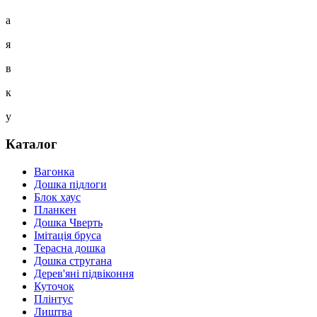
а
я
в
к
у
Каталог
Вагонка
Дошка підлоги
Блок хаус
Планкен
Дошка Чверть
Iмітація бруса
Терасна дошка
Дошка стругана
Дерев'яні підвіконня
Куточок
Плінтус
Лиштва