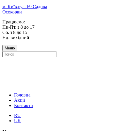
м. Київ,вул. 69 Садова
Осокорки
Працюємо:
Пн-Пт. з 8 до 17
Сб. з 8 до 15
Нд. вихідний
Меню
Головна
Акції
Контакти
RU
UK