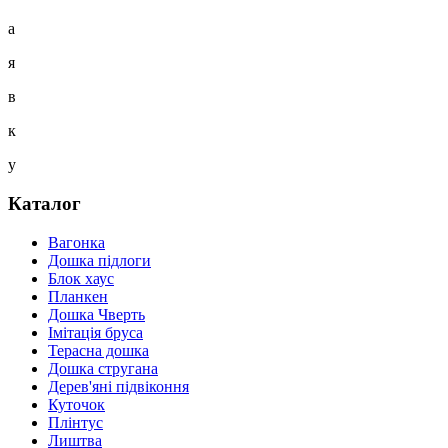
а
я
в
к
у
Каталог
Вагонка
Дошка підлоги
Блок хаус
Планкен
Дошка Чверть
Iмітація бруса
Терасна дошка
Дошка стругана
Дерев'яні підвіконня
Куточок
Плінтус
Лиштва