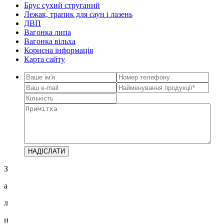
Брус сухий струганий
Лежак, трапик для саун і лазень
ДВП
Вагонка липа
Вагонка вільха
Корисна інформація
Карта сайту
З
а
л
и