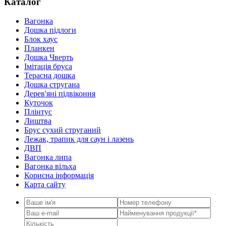
Каталог
Вагонка
Дошка підлоги
Блок хаус
Планкен
Дошка Чверть
Iмітація бруса
Терасна дошка
Дошка стругана
Дерев'яні підвіконня
Куточок
Плінтус
Лиштва
Брус сухий струганий
Лежак, трапик для саун і лазень
ДВП
Вагонка липа
Вагонка вільха
Корисна інформація
Карта сайту