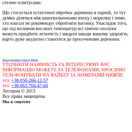
стелею плінтусами.
Що стосується остаточної обробки деревини в парній, то тут
думки діляться між шанувальниками воску і морилки і тими,
хто взагалі не рекомендує обробляти вагонку. Унаслідок того,
що під впливом високих температур всі хімічні сполуки
можуть придбати летючість і завдати шкоди вашому здоров'ю,
варто дуже акуратно ставитися до просоченням деревини.
FaLang translation system by Faboba
УТОЧНИТИ НАЯВНІСТЬ ТА ІНТЕРЕСУЮЧУ ВАС
ІНФОРМАЦІЮ МОЖЕТЕ ЗА ТЕЛЕФОНАМИ, ПРОСИМО
ТЕЛЕФОНУВАТИ НА ВАЙБЕР ЗА НОМЕРАМИ НИЖЧЕ:
тел:
+38-050-266-12-57
тел:
+38-063-704-47-60
Леспром © 2013
Все права защищены
Мы в соцсетях