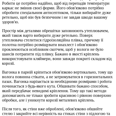
Робити це потрібно надійно, щоб від перепадів температури
каркас не змінив своєї форми. Його обов'язково потрібно
обробити спеціальним антисептиком, тільки вибирайте дуже
ретельно, щоб він був безпечним і не завдав шкоди вашому
здоров'ю.
Простір між деталями обрешітки заповнюють утеплювачем,
який також варто вибирати дуже ретельно. Поверх
утеплювача стелитися гідроізоляційна плівка, причому її
полотна потрібно розміщувати внахлест і обов'язково
проклеюються особливим скотчем, щоб у вологи не було
шансів потрапити під плівку. Бажано в якості кріплень
використовувати кляймери, вони завжди покриті складом від
корозії.
Вагонка в парній кріпиться обов'язково вертикально, тому що
волога повинна стікати, а не затримуватися в горизонтальних
пазах. Вагонка нарізається за необхідними розмірами і робота
починається з будь-якого кута. Обшивати бажано способом,
який передбачає невидимі кріплення. Тому що такі методи
допомагають не тільки зробити красивою і рівною поверхню
обробки, але і уникнути корозії металевих кріплень.
Після того, як стіни вже оброблені, обов'язково обшийте
стелю і закрийте всі нерівність на стиках стіни з підлогою та