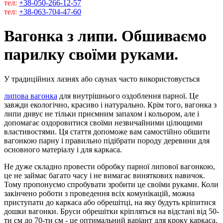
тел:
+38-050-266-12-57
тел:
+38-063-704-47-60
Вагонка з липи. Обшиваємо
парилку своїми руками.
У традиційних лазнях або саунах часто використовується
липова вагонка
для внутрішнього оздоблення парної. Це
завжди екологічно, красиво і натурально. Крім того, вагонка з
липи дивує не тільки приємним запахом і кольором, але і
допомагає оздоровитися своїми незвичайними цілющими
властивостями. Ця стаття допоможе вам самостійно обшити
вагонкою парну і правильно підібрати породу деревини для
основного матеріалу і для каркаса.
Не дуже складно провести обробку парної липової вагонкою,
це не займає багато часу і не вимагає виняткових навичок.
Тому пропонуємо спробувати зробити це своїми руками. Коли
закінчено роботи з проведення всіх комунікацій, можна
приступати до каркаса або обрешітці, на яку будуть кріпитися
дошки вагонки. Бруси обрешітки кріпляться на відстані від 50-
ти см до 70-ти см - це оптимальний варіант для кроку каркаса.