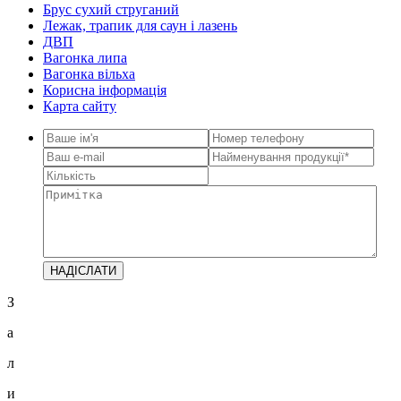
Брус сухий струганий
Лежак, трапик для саун і лазень
ДВП
Вагонка липа
Вагонка вільха
Корисна інформація
Карта сайту
З
а
л
и