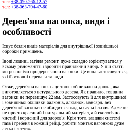
тел:
+38-050-266-12-57
тел:
+38-063-704-47-60
Дерев'яна вагонка, види і
особливості
Існує безліч видів матеріалів для внутрішньої і зовнішньої
обробки приміщень.
Іноді людині, затіяла ремонт, дуже складно зорієнтуватися у
всьому різноманітті і зробити правильний вибір. У цій статті
ми розповімо про дерев'яною вагонки. Де вона застосовується,
які її основні переваги та види.
Отже, дерев'яна вагонка - це тонка обшивальна дошка, яка
виготовляється з натурального дерева. Як правило, товщина
вагонки не перевищує 22 мм. Застосовують її для внутрішньої
і зовнішньої обшивки балконів, альтанок, мансард. Без
дерев'яної вагонки не обходиться жодна сауна і лазня. Адже це
не просто красивий і натуральний матеріал, а й екологічно
чистий і корисний для здоров'я. Крім того, завдяки системі
паза і гребеня в кожній рейці, робити монтаж вагонкою дуже
легко і зручно.