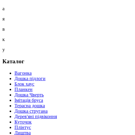
а
я
в
к
у
Каталог
Вагонка
Дошка підлоги
Блок хаус
Планкен
Дошка Чверть
Iмітація бруса
Терасна дошка
Дошка стругана
Дерев'яні підвіконня
Куточок
Плінтус
Лиштва