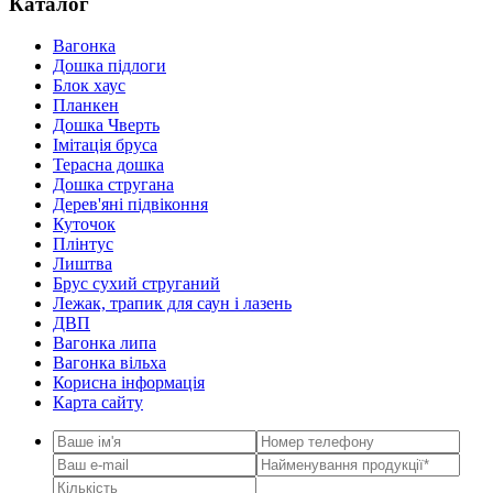
Каталог
Вагонка
Дошка підлоги
Блок хаус
Планкен
Дошка Чверть
Iмітація бруса
Терасна дошка
Дошка стругана
Дерев'яні підвіконня
Куточок
Плінтус
Лиштва
Брус сухий струганий
Лежак, трапик для саун і лазень
ДВП
Вагонка липа
Вагонка вільха
Корисна інформація
Карта сайту