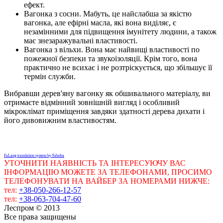
ефект.
Вагонка з сосни. Мабуть, це найслабша за якістю
вагонка, але ефірні масла, які вона виділяє, є
незамінними для підвищення імунітету людини, а також
має знезаражувальні властивості.
Вагонка з вільхи. Вона має найвищі властивості по
пожежної безпеки та звукоізоляції. Крім того, вона
практично не всихає і не розтріскується, що збільшує її
термін служби.
Вибравши дерев'яну вагонку як обшивального матеріалу, ви
отримаєте відмінний зовнішній вигляд і особливий
мікроклімат приміщення завдяки здатності дерева дихати і
його дивовижним властивостям.
FaLang translation system by Faboba
УТОЧНИТИ НАЯВНІСТЬ ТА ІНТЕРЕСУЮЧУ ВАС
ІНФОРМАЦІЮ МОЖЕТЕ ЗА ТЕЛЕФОНАМИ, ПРОСИМО
ТЕЛЕФОНУВАТИ НА ВАЙБЕР ЗА НОМЕРАМИ НИЖЧЕ:
тел:
+38-050-266-12-57
тел:
+38-063-704-47-60
Леспром © 2013
Все права защищены