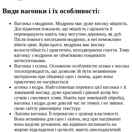
Види вагонки і їх особливості:
Вагонка з модрини. Модрина має дуже високу міцність.
Дослідження показали, що міцність і щільність її
перевершують навіть таку могутню деревину, як дуб.
Після повного висихання модрини, в неї неможливо
вбити цвях. Крім цього, модрина має високу
вологостійкість і практично, неподвержена гниття. Тому
вагонку з модрини не обов'язково покривати
антисептиками.
Вагонка з осики. Основною особливістю осики є висока
теплопровідність, що дозволяє їй бути незамінним
матеріалом при обшивці саун і лазень, адже вона
практично не нагрівається.
агонка з кедра. Найголовніша перевага цієї вагонки є її
зовнішній вигляд: дуже красивий і рівний колір без
сучків і смоляних плям. Навіть при зовнішній обробці,
вагонка з кедра дуже довгий час не темніє і не змінює
свою світлу рівномірну текстуру.
Липова вагонка. Її перевагою є цілющі властивості.
Вона незамінна для саун і лазень, вед при нагріванні
вона виділяє речовини, які відмінно впливають на
жирові відкладення і целюліт, мають омолоджуючий