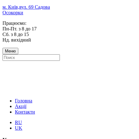
м. Київ,вул. 69 Садова
Осокорки
Працюємо:
Пн-Пт. з 8 до 17
Сб. з 8 до 15
Нд. вихідний
Меню
Головна
Акції
Контакти
RU
UK